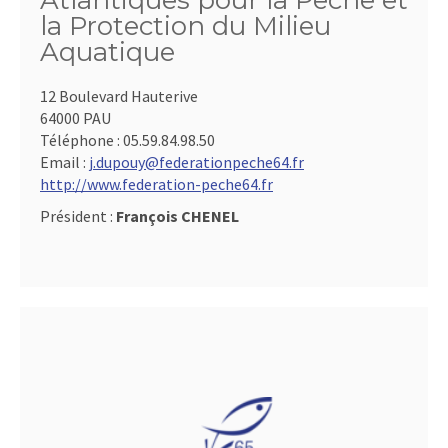
Atlantiques pour la Pêche et
la Protection du Milieu
Aquatique
12 Boulevard Hauterive
64000 PAU
Téléphone :
05.59.84.98.50
Email :
j.dupouy@federationpeche64.fr
http://www.federation-peche64.fr
Président :
François CHENEL