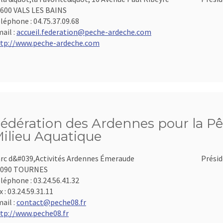
600 VALS LES BAINS
léphone :
04.75.37.09.68
ail :
accueil.federation@peche-ardeche.com
tp://www.peche-ardeche.com
édération des Ardennes pour la Pê
ilieu Aquatique
rc d&#039,Activités Ardennes Émeraude
Présid
8090 TOURNES
léphone :
03.24.56.41.32
x :
03.24.59.31.11
ail :
contact@peche08.fr
tp://www.peche08.fr