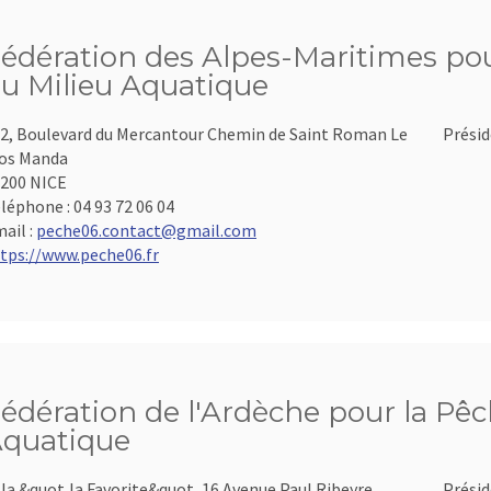
édération des Alpes-Maritimes pour
u Milieu Aquatique
2, Boulevard du Mercantour Chemin de Saint Roman Le
Présid
os Manda
200 NICE
léphone :
04 93 72 06 04
ail :
peche06.contact@gmail.com
tps://www.peche06.fr
édération de l'Ardèche pour la Pêch
quatique
lla &quot,la Favorite&quot, 16 Avenue Paul Ribeyre
Présid