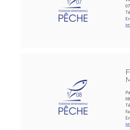
07
Té
Em
ht
F
M
Pa
0
Té
Fa
Em
ht