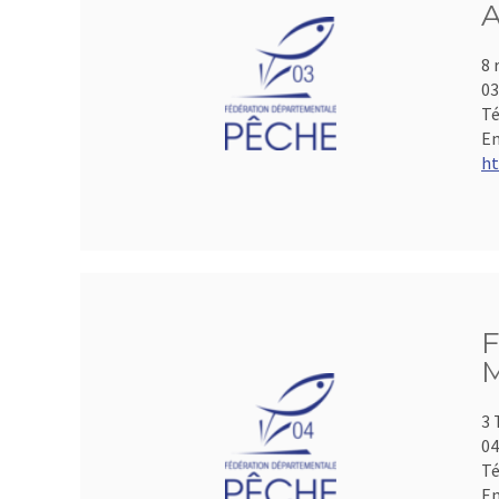
A
8 
0
Té
Em
ht
F
M
3 
04
Té
Em