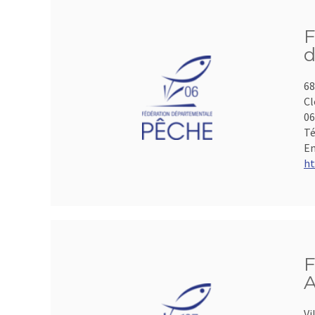
F
d
68
Cl
06
Té
Em
ht
F
A
Vi