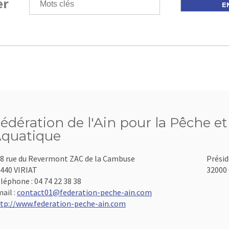
er
édération de l'Ain pour la Pêche et
quatique
8 rue du Revermont ZAC de la Cambuse
Présid
440 VIRIAT
32000 
léphone :
04 74 22 38 38
ail :
contact01@federation-peche-ain.com
tp://www.federation-peche-ain.com