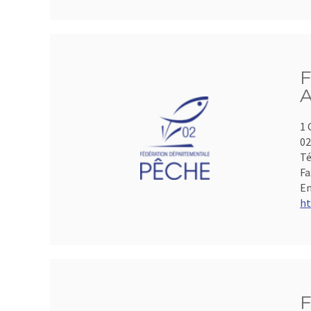
F
A
1 
0
Té
Fa
Em
ht
F