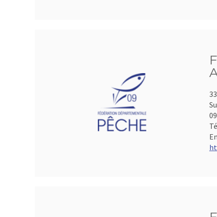
F
A
33
Su
0
Té
Em
ht