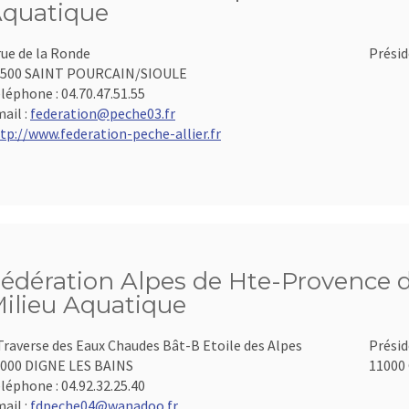
quatique
rue de la Ronde
Présid
3500 SAINT POURCAIN/SIOULE
léphone :
04.70.47.51.55
ail :
federation@peche03.fr
tp://www.federation-peche-allier.fr
édération Alpes de Hte-Provence d
ilieu Aquatique
Traverse des Eaux Chaudes Bât-B Etoile des Alpes
Présid
000 DIGNE LES BAINS
11000 
léphone :
04.92.32.25.40
ail :
fdpeche04@wanadoo.fr