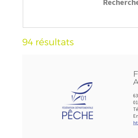
Recherch
94 résultats
F
A
63
01
Té
Em
ht