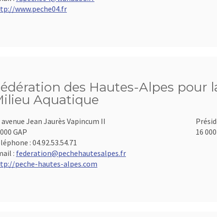
tp://www.peche04.fr
édération des Hautes-Alpes pour la
ilieu Aquatique
 avenue Jean Jaurès Vapincum II
Présid
000 GAP
16 000
léphone :
04.92.53.54.71
ail :
federation@pechehautesalpes.fr
tp://peche-hautes-alpes.com