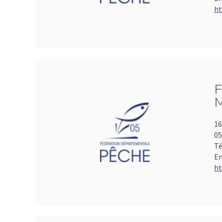
ht
F
M
16
05
Té
Em
ht