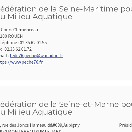
édération de la Seine-Maritime pou
u Milieu Aquatique
 Cours Clemenceau
6100 ROUEN
léphone :
02.35.62.01.55
x :
02.35.62.01.72
ail :
fede76.peche@wanadoo.fr
tps://www.peche76.fr
édération de la Seine-et-Marne pou
u Milieu Aquatique
, rue des Joncs Hameau d&#039,Aubigny
Présid
7950 MONTEREAU SUR LE JARD