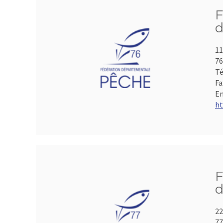
F
d
11
7
Té
Fa
Em
ht
F
d
22
7