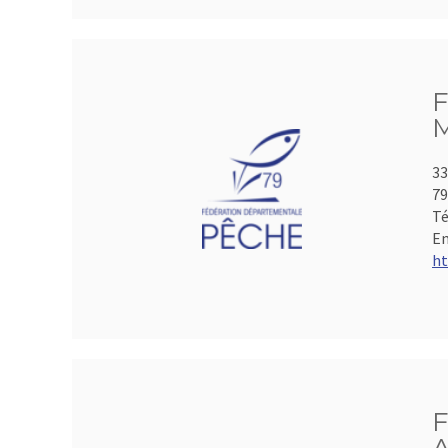
F
M
33
7
Té
Em
ht
F