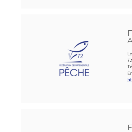
F
A
Le
72
Té
Em
ht
F