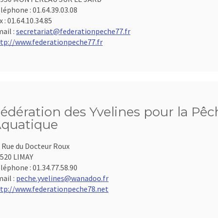
léphone :
01.64.39.03.08
x :
01.64.10.34.85
ail :
secretariat@federationpeche77.fr
tp://www.federationpeche77.fr
édération des Yvelines pour la Pêch
quatique
 Rue du Docteur Roux
520 LIMAY
léphone :
01.34.77.58.90
ail :
peche.yvelines@wanadoo.fr
tp://www.federationpeche78.net