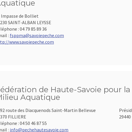
quatique
 Impasse de Bolliet
230 SAINT-ALBAN LEYSSE
léphone :
04 79 85 89 36
ail :
fsppma@savoiepeche.com
tp://www.savoiepeche.com
édération de Haute-Savoie pour la 
ilieu Aquatique
92 route des Diacquenods Saint-Martin Bellevue
Présid
370 FILLIERE
29440 
léphone :
04 50 46 87 55
ail :
info@pechehautesavoie.com