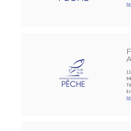
ht
F
A
11
9
Té
Em
ht