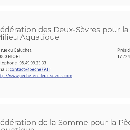
édération des Deux-Sèvres pour la 
ilieu Aquatique
 rue du Galuchet
Présid
9000 NIORT
17 724
léphone :
05.49.09.23.33
ail :
contact@peche79.fr
tp://www.peche-en-deux-sevres.com
édération de la Somme pour la Pêch