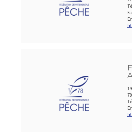
Té
Fa
Em
ht
F
A
19
78
Té
Em
ht