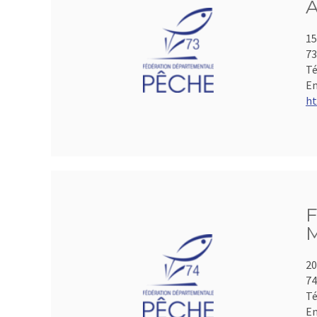
A
15
73
Té
Em
ht
F
M
20
74
Té
Em