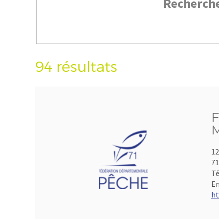
Recherch
94 résultats
F
M
12
7
Té
Em
ht