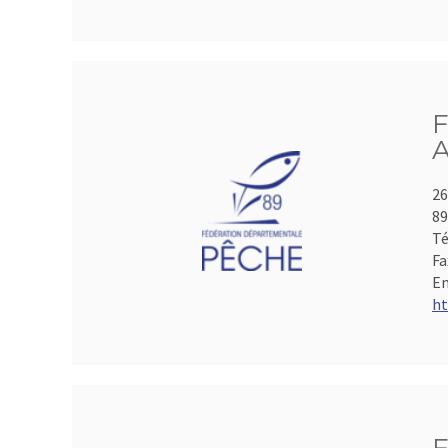
F
A
26
8
Té
Fa
Em
ht