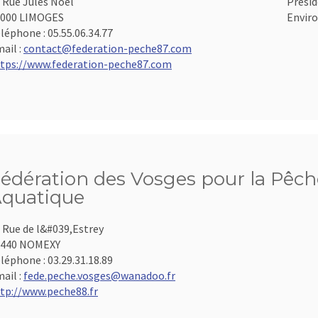
 Rue Jules Noël
Présid
7000 LIMOGES
Enviro
léphone :
05.55.06.34.77
ail :
contact@federation-peche87.com
tps://www.federation-peche87.com
édération des Vosges pour la Pêche
quatique
 Rue de l&#039,Estrey
8440 NOMEXY
léphone :
03.29.31.18.89
ail :
fede.peche.vosges@wanadoo.fr
tp://www.peche88.fr