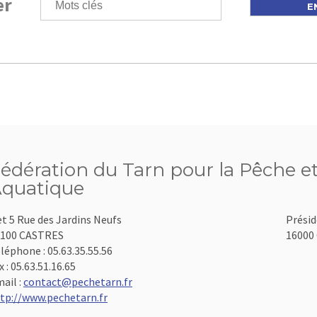
er
édération du Tarn pour la Pêche et
quatique
et 5 Rue des Jardins Neufs
Présid
1100 CASTRES
16000 
léphone :
05.63.35.55.56
x :
05.63.51.16.65
ail :
contact@pechetarn.fr
tp://www.pechetarn.fr