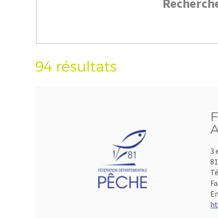
Recherch
94 résultats
F
A
3 
8
Té
Fa
Em
ht