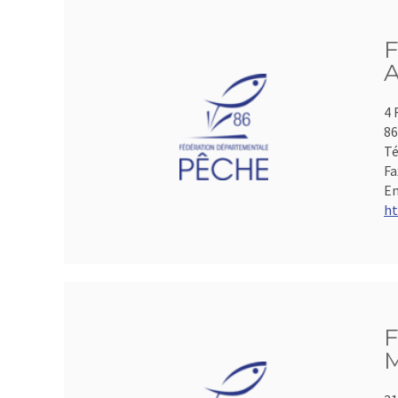
F
A
4 
86
Té
Fa
Em
ht
F
M