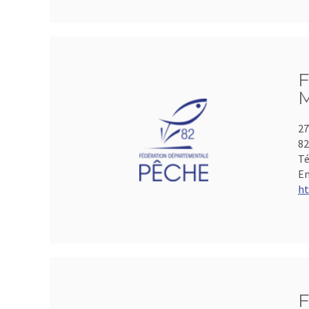
F
M
27
8
Té
Em
ht
F