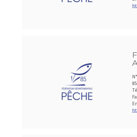
ht
F
A
N°
85
Té
Fa
Em
ht