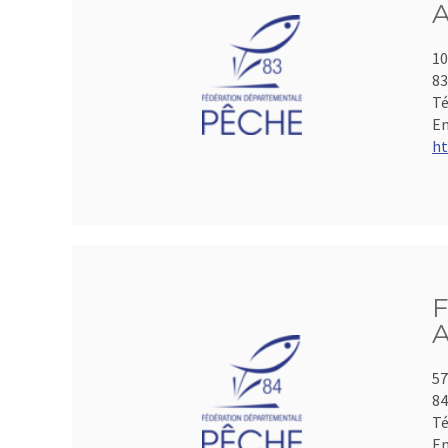
A
10
8
Té
Em
ht
F
A
57
84
Té
Em