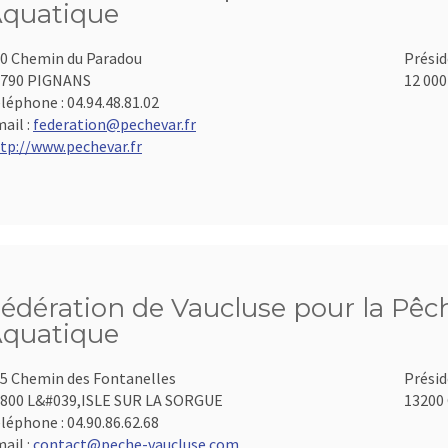
quatique
0 Chemin du Paradou
Présid
3790 PIGNANS
12 000
léphone :
04.94.48.81.02
ail :
federation@pechevar.fr
tp://www.pechevar.fr
édération de Vaucluse pour la Pêch
quatique
5 Chemin des Fontanelles
Présid
800 L&#039,ISLE SUR LA SORGUE
13200 
léphone :
04.90.86.62.68
ail :
contact@peche-vaucluse.com