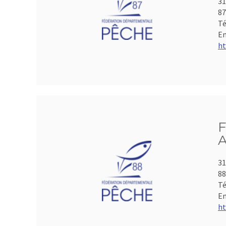
31
8
Té
Em
ht
F
A
31
8
Té
Em
ht