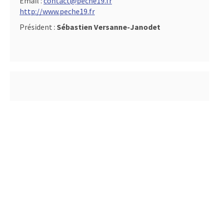
Email :
contact@peche19.fr
http://www.peche19.fr
Président :
Sébastien Versanne-Janodet
Fédération de la Corse pour