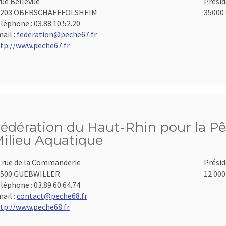
rue Bellevue
Présid
7203 OBERSCHAEFFOLSHEIM
35000 
léphone :
03.88.10.52.20
ail :
federation@peche67.fr
tp://www.peche67.fr
édération du Haut-Rhin pour la Pê
ilieu Aquatique
 rue de la Commanderie
Présid
8500 GUEBWILLER
12 000
léphone :
03.89.60.64.74
ail :
contact@peche68.fr
tp://www.peche68.fr