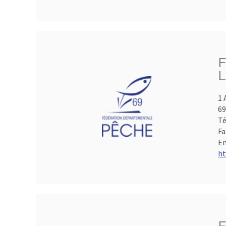
F
L
1 
69
Té
Fa
Em
ht