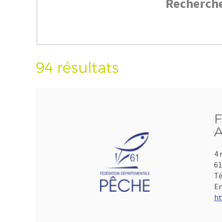
Recherch
94 résultats
F
A
4 
61
Té
Em
ht