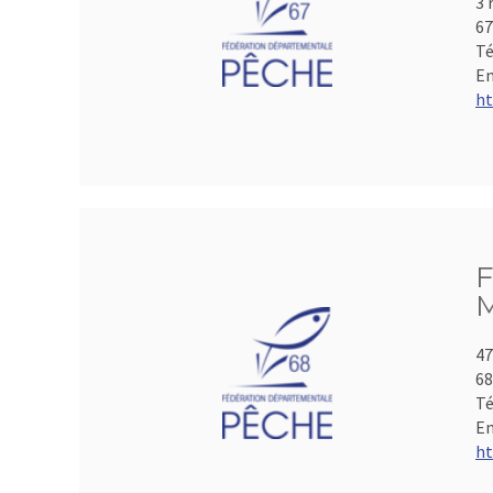
3 
6
Té
Em
ht
F
M
47
6
Té
Em
ht