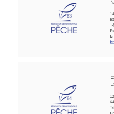
M
14
6
Té
Fa
Em
ht
F
P
12
64
Té
Em