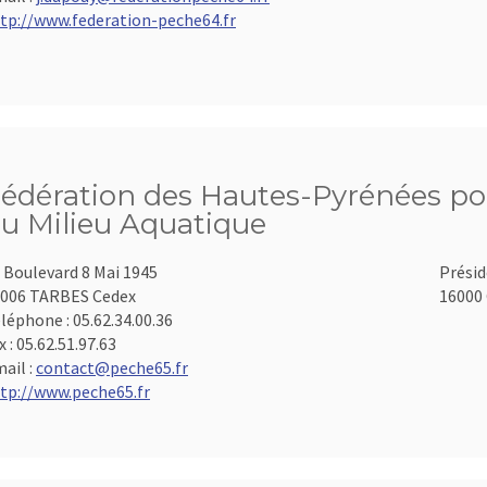
tp://www.federation-peche64.fr
édération des Hautes-Pyrénées pou
u Milieu Aquatique
 Boulevard 8 Mai 1945
Présid
006 TARBES Cedex
16000 
léphone :
05.62.34.00.36
x :
05.62.51.97.63
ail :
contact@peche65.fr
tp://www.peche65.fr