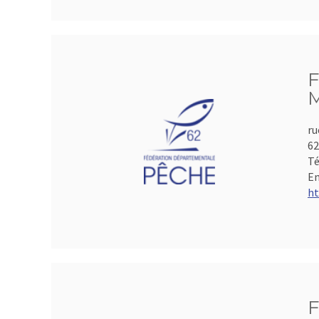
F
M
ru
6
Té
Em
ht
F