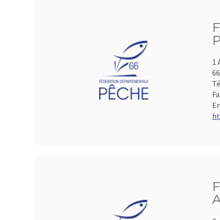
F
P
1 
66
Té
Fa
Em
ht
F
A