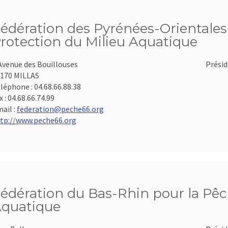
édération des Pyrénées-Orientales 
rotection du Milieu Aquatique
Avenue des Bouillouses
Présid
170 MILLAS
léphone :
04.68.66.88.38
x :
04.68.66.74.99
ail :
federation@peche66.org
tp://www.peche66.org
édération du Bas-Rhin pour la Pêch
quatique