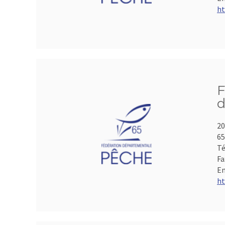
ht
F
d
20
65
Té
Fa
Em
ht