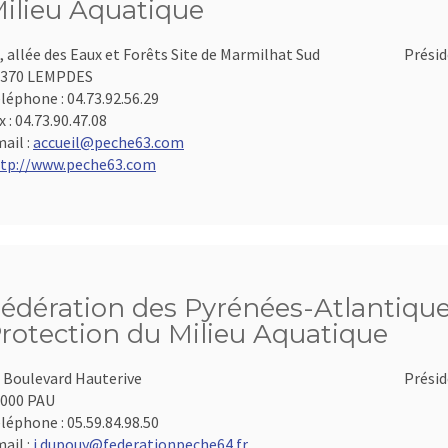
ilieu Aquatique
, allée des Eaux et Forêts Site de Marmilhat Sud
Présid
3370 LEMPDES
léphone :
04.73.92.56.29
x :
04.73.90.47.08
ail :
accueil@peche63.com
tp://www.peche63.com
édération des Pyrénées-Atlantiques
rotection du Milieu Aquatique
 Boulevard Hauterive
Présid
000 PAU
léphone :
05.59.84.98.50
ail :
j.dupouy@federationpeche64.fr