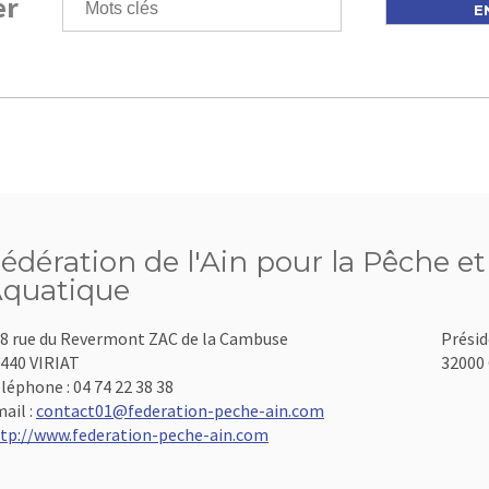
er
édération de l'Ain pour la Pêche et
quatique
8 rue du Revermont ZAC de la Cambuse
Présid
440 VIRIAT
32000 
léphone :
04 74 22 38 38
ail :
contact01@federation-peche-ain.com
tp://www.federation-peche-ain.com