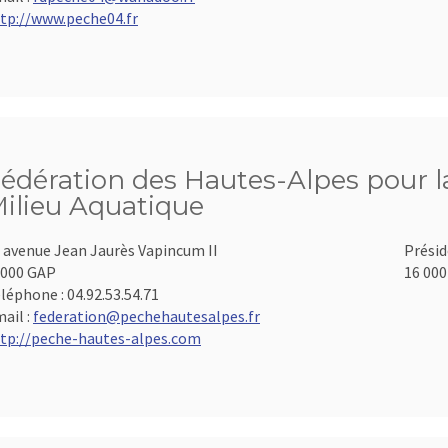
tp://www.peche04.fr
édération des Hautes-Alpes pour la
ilieu Aquatique
 avenue Jean Jaurès Vapincum II
Présid
000 GAP
16 000
léphone :
04.92.53.54.71
ail :
federation@pechehautesalpes.fr
tp://peche-hautes-alpes.com