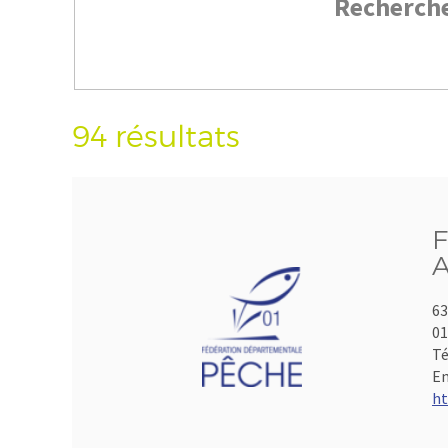
Recherch
94 résultats
F
A
63
01
Té
Em
ht