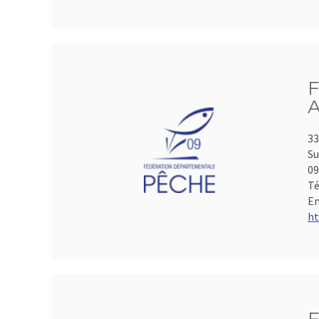
F
A
33
Su
0
Té
Em
ht