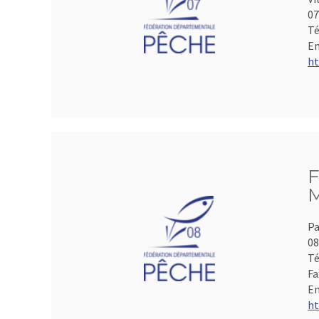
07
Té
Em
ht
F
M
Pa
0
Té
Fa
Em
ht