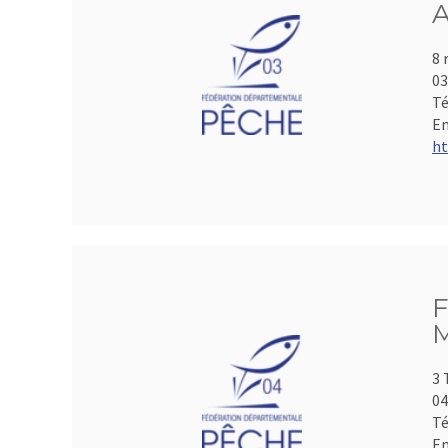
A
8 
0
Té
Em
ht
F
M
3 
04
Té
Em