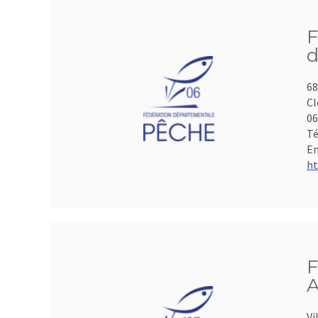
F
d
68
Cl
06
Té
Em
ht
F
A
Vi