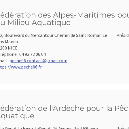
édération des Alpes-Maritimes pour
u Milieu Aquatique
2, Boulevard du Mercantour Chemin de Saint Roman Le
Présid
os Manda
200 NICE
léphone :
04 93 72 06 04
ail :
peche06.contact@gmail.com
tps://www.peche06.fr
édération de l'Ardèche pour la Pêch
quatique
lla &quot,la Favorite&quot, 16 Avenue Paul Ribeyre
Présid