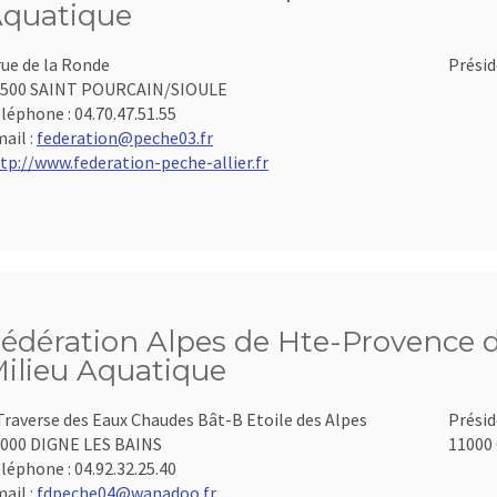
quatique
rue de la Ronde
Présid
3500 SAINT POURCAIN/SIOULE
léphone :
04.70.47.51.55
ail :
federation@peche03.fr
tp://www.federation-peche-allier.fr
édération Alpes de Hte-Provence d
ilieu Aquatique
Traverse des Eaux Chaudes Bât-B Etoile des Alpes
Présid
000 DIGNE LES BAINS
11000 
léphone :
04.92.32.25.40
ail :
fdpeche04@wanadoo.fr