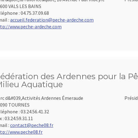
600 VALS LES BAINS
léphone :
04.75.37.09.68
ail :
accueil.federation@peche-ardeche.com
tp://www.peche-ardeche.com
édération des Ardennes pour la Pê
ilieu Aquatique
rc d&#039,Activités Ardennes Émeraude
Présid
8090 TOURNES
léphone :
03.24.56.41.32
x :
03.24.59.31.11
ail :
contact@peche08.fr
tp://www.peche08.fr