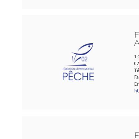
F
A
1 
0
Té
Fa
Em
ht
F