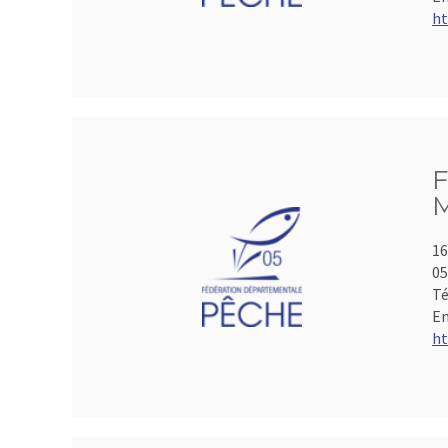
ht
F
M
16
05
Té
Em
ht