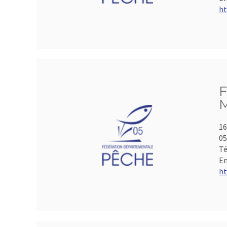
ht
F
M
16
05
Té
Em
ht