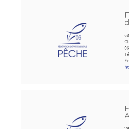
F
d
68
Cl
06
Té
Em
ht
F
A
Vi