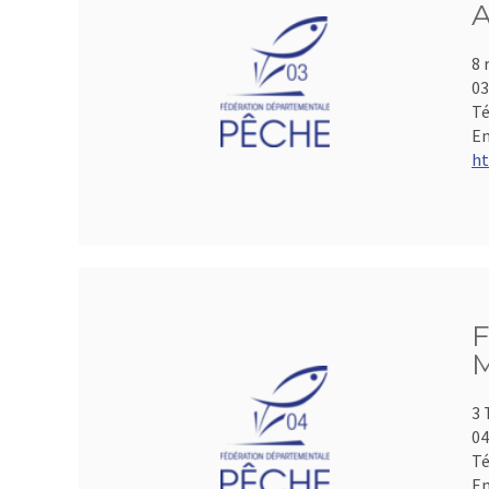
A
8 
0
Té
Em
ht
F
M
3 
04
Té
Em