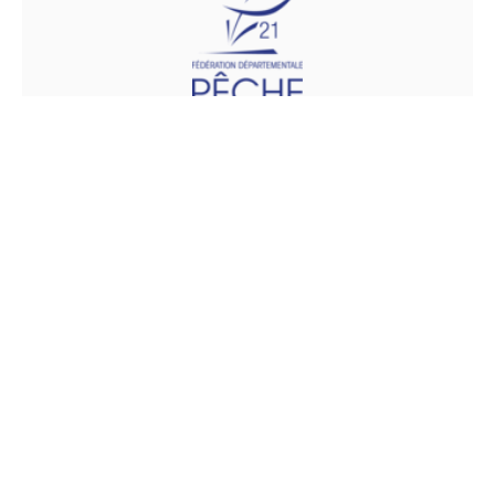
Fédération de la Côte d'Or
pour la Pêche et la
Protection du Milieu
Aquatique
4 rue louis Neel
21000 DIJON
Téléphone :
03.80.57.11.15
Fax :
03.80.55.51.21
Email :
comptabilite@fedepeche21.com
http://www.fedepeche21.com