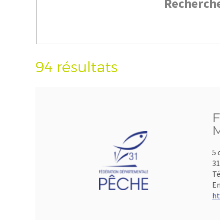
Recherch
94 résultats
F
M
5 
3
Té
Em
ht