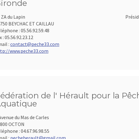
ironde
 ZA du Lapin
Présid
750 BEYCHAC ET CAILLAU
léphone :
05.56.92.59.48
x :
05.56.92.23.12
ail :
contact@peche33.com
tp://www.peche33.com
édération de l' Hérault pour la Pêc
quatique
Avenue du Mas de Carles
4800 OCTON
léphone :
04.67.96.98.55
ail :
pecheherault@gmail.com