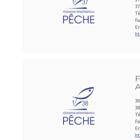
3
Té
Fa
Em
ht
F
A
30
3
Té
Fa
Em
ht