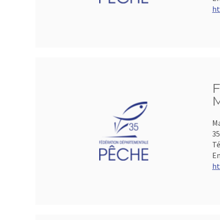
ht
F
M
Ma
35
Té
Em
ht