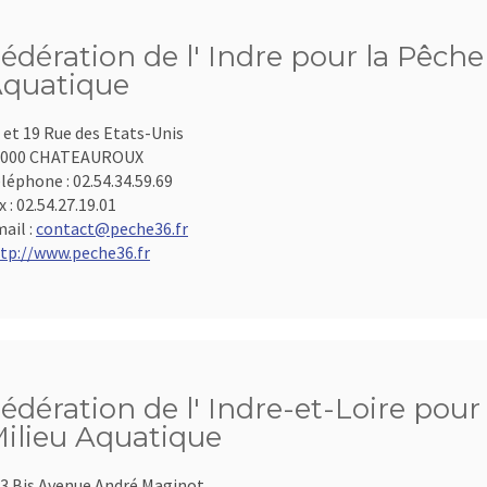
édération de l' Indre pour la Pêche
quatique
 et 19 Rue des Etats-Unis
6000 CHATEAUROUX
léphone :
02.54.34.59.69
x :
02.54.27.19.01
ail :
contact@peche36.fr
tp://www.peche36.fr
édération de l' Indre-et-Loire pour
ilieu Aquatique
3 Bis Avenue André Maginot