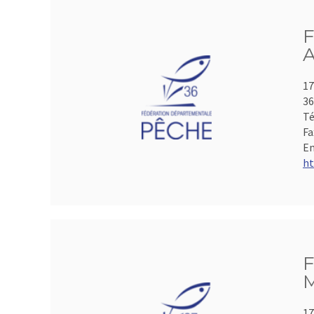
F
A
17
3
Té
Fa
Em
ht
F
M
17