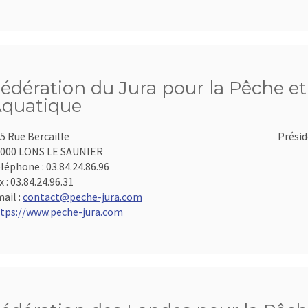
édération du Jura pour la Pêche et 
quatique
5 Rue Bercaille
Présid
000 LONS LE SAUNIER
léphone :
03.84.24.86.96
x :
03.84.24.96.31
ail :
contact@peche-jura.com
tps://www.peche-jura.com