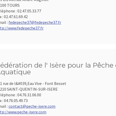
7100 TOURS
léphone :
02.47.05.33.77
x :
02.47.61.69.42
ail :
fedepeche37@fedepeche37.fr
tp://www.fedepeche37.fr
édération de l' Isère pour la Pêche 
quatique
1 rue de l&#039,Eau Vive - Font Besset
8210 SAINT-QUENTIN-SUR-ISERE
léphone :
04.76.31.06.00
x :
04.76.05.49.73
ail :
contact@peche-isere.com
tp://www.peche-isere.com