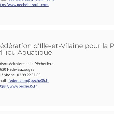
tp://www.pecheherault.com
édération d'Ille-et-Vilaine pour la 
ilieu Aquatique
ison éclusière de la Pêchetière
630 Hédé-Bazouges
léphone :
02 99 22 81 80
ail :
federation@peche35.fr
tps://www.peche35.fr