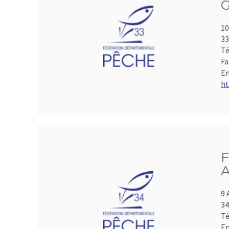
G
10
33
Té
Fa
Em
ht
F
A
9 
3
Té
Em