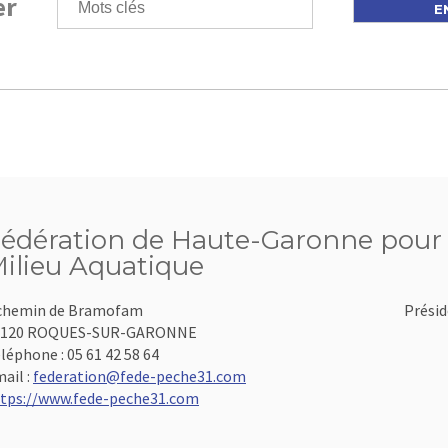
er
édération de Haute-Garonne pour l
ilieu Aquatique
chemin de Bramofam
Présid
1120 ROQUES-SUR-GARONNE
léphone :
05 61 42 58 64
ail :
federation@fede-peche31.com
tps://www.fede-peche31.com