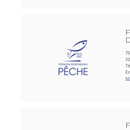
75
3
Té
Em
ht
F