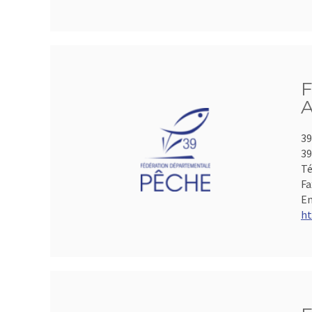
F
A
39
39
Té
Fa
Em
ht