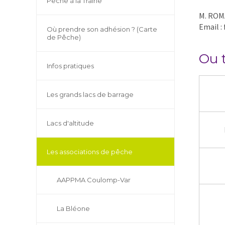
Pêche à la Traîne
M. ROM
Email :
Où prendre son adhésion ? (Carte
de Pêche)
Ou 
Infos pratiques
Les grands lacs de barrage
Lacs d'altitude
Les associations de pêche
AAPPMA Coulomp-Var
La Bléone