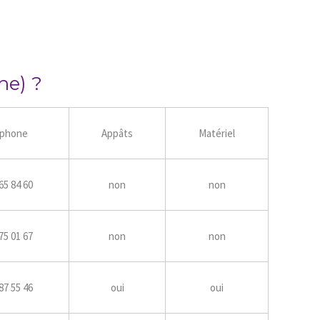
he) ?
éphone
Appâts
Matériel
65 84 60
non
non
75 01 67
non
non
87 55 46
oui
oui