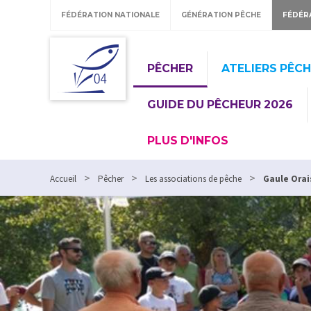
FÉDÉRATION NATIONALE
GÉNÉRATION PÊCHE
FÉDÉR
PÊCHER
ATELIERS PÊC
GUIDE DU PÊCHEUR 2026
PLUS D'INFOS
>
>
>
Accueil
Pêcher
Les associations de pêche
Gaule Ora