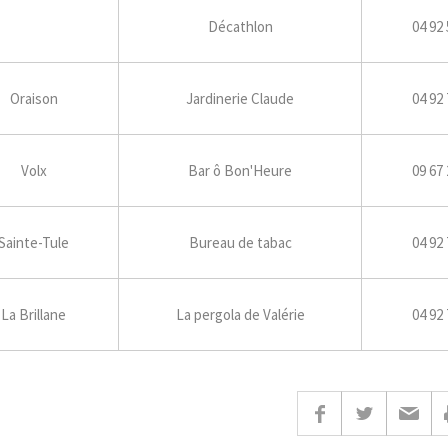
Décathlon
04 92 
Oraison
Jardinerie Claude
04 92 
Volx
Bar ô Bon'Heure
09 67 
Sainte-Tule
Bureau de tabac
04 92 
La Brillane
La pergola de Valérie
04 92 