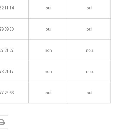
52 11 14
oui
oui
79 89 30
oui
oui
27 21 27
non
non
78 21 17
non
non
77 23 68
oui
oui