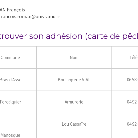
AN François
 francois.roman@univ-amu.fr
trouver son adhésion (carte de pêc
Commune
Nom
Tél
Bras d'Asse
Boulangerie VIAL
06 58 
Forcalquier
Armurerie
04 92 
Lou Cassaïre
04 92 
Manosque